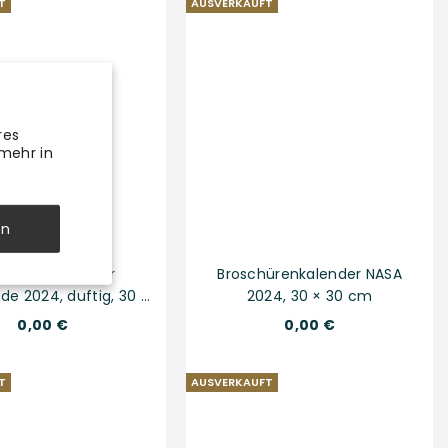
T
AUSVERKAUFT
res
 mehr in
en
schürenkalender
Broschürenkalender NASA
de 2024, duftig, 30 ×
2024, 30 × 30 cm
30 cm
Normaler
Normaler
0,00 €
0,00 €
Preis
Preis
T
AUSVERKAUFT