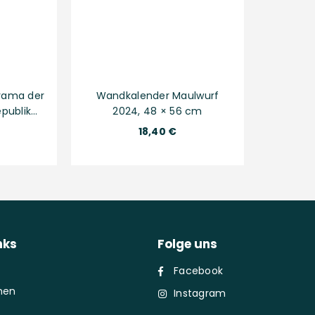
rama der
Wandkalender Maulwurf
publik
2024, 48 × 56 cm
 cm
Normaler
18,40 €
Preis
nks
Folge uns
Facebook
men
Instagram