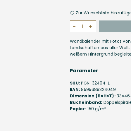
Zur Wunschliste hinzufüg
Wandkalender mit Fotos von
Landschaften aus aller Welt.
weißem Hintergrund begleite
Parameter
SKU:
PGN-32404-L
EAN:
8595689324049
Dimension (B×H×T):
33×46
Bucheinband:
Doppelspiral
Papier:
150 g/m²