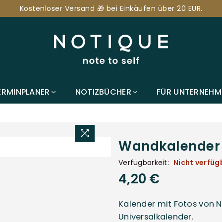
Kostenloser Versand 🎁 bei Einkäufen über 20 EUR.
NOTIQUE.DE
ERMINPLANER
NOTIZBÜCHER
FÜR UNTERNEHM
Wandkalender 
Verfügbarkeit:
Nicht verfüg
4,20 €
Normaler
Preis
Kalender mit Fotos von
Universalkalender.