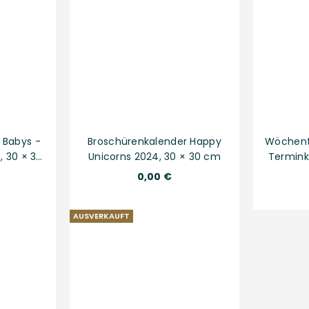
 Babys -
Broschürenkalender Happy
Wöchent
, 30 × 30
Unicorns 2024, 30 × 30 cm
Terminka
2
Normaler
0,00 €
Preis
AUSVERKAUFT