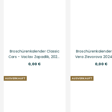
Broschürenkalender Classic
Broschürenkalender
Cars - Vaclav Zapadlik, 2024,
Vera Zlevorova 2024
30 × 30 cm
cm
Normaler
Normaler
0,00 €
0,00 €
Preis
Preis
AUSVERKAUFT
AUSVERKAUFT