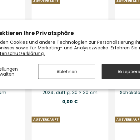
AUSVERKAUFT
AUSVERKAUF
ektieren Ihre Privatsphäre
den Cookies und andere Technologien zur Personalisierung Ih
bnisses sowie für Marketing- und Analysezwecke. Erfahren Sie
tenschutzerklärung.
tellungen
Ablehnen
Akzeptier
walten
r Wölfe
Broschürenkalender Kaffee
Bro
 cm
2024, duftig, 30 × 30 cm
Schokola
Normaler
0,00 €
Preis
AUSVERKAUFT
AUSVERKAUF