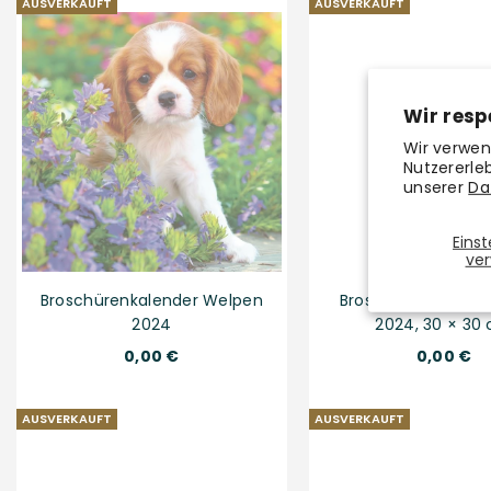
AUSVERKAUFT
AUSVERKAUFT
Wir resp
Wir verwen
Nutzererle
unserer
Da
Eins
ver
Broschürenkalender Welpen
Broschürenkalende
2024
2024, 30 × 30
Normaler
Normaler
0,00 €
0,00 €
Preis
Preis
AUSVERKAUFT
AUSVERKAUFT