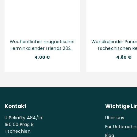
Wöchentlicher magnetischer
Wandkalender Pano
Terminkalender Friends 2024,
Tschechischen Re
11 × 16 cm
2024, 48 × 33
Normaler
Normaler
4,00 €
4,80 €
Preis
Preis
Kontakt
Wichtige Li
U Pekařky 484/1a
Über uns
180 00 Prag 8
Für Unterneh
Tschechien
Blog