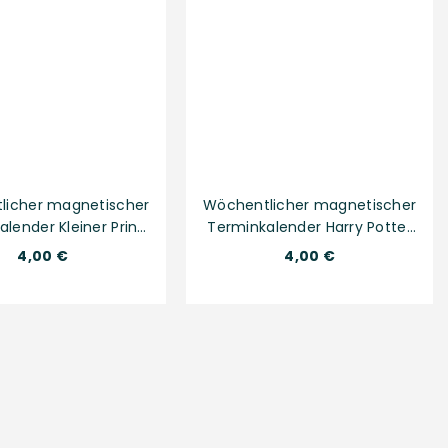
licher magnetischer
Wöchentlicher magnetischer
lender Kleiner Prinz
Terminkalender Harry Potter
024, 11 × 16 cm
2024, 11 × 16 cm
Normaler
Normaler
4,00 €
4,00 €
Preis
Preis