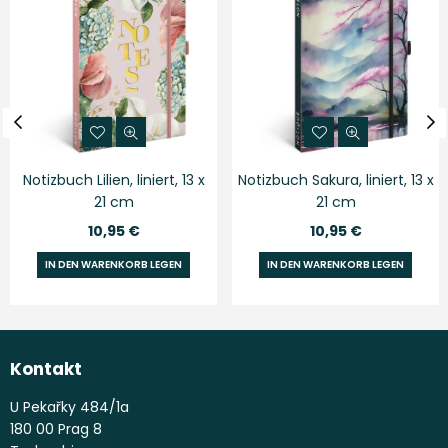
Notizbuch Lilien, liniert, 13 x
Notizbuch Sakura, liniert, 13 x
21 cm
21 cm
Normaler
Normaler
10,95 €
10,95 €
Preis
Preis
IN DEN WARENKORB LEGEN
IN DEN WARENKORB LEGEN
Kontakt
U Pekařky 484/1a
180 00 Prag 8