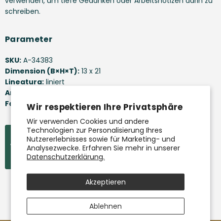
verwenden, um tiefe Gedanken oder Arbeitsnotizen darin zu
schreiben.
Parameter
SKU:
A-34383
Dimension (B×H×T):
13 x 21
Lineatura:
liniert
Anzahl der Seiten:
172 Seiten
Farbe:
Violett
Wir respektieren Ihre Privatsphäre
Wir verwenden Cookies und andere
Technologien zur Personalisierung Ihres
Nutzererlebnisses sowie für Marketing- und
Die Herstellung dieses Produkts unterliegt der
Analysezwecke. Erfahren Sie mehr in unserer
FSC-Zertifizierung. Lizenznummer N004425.
Datenschutzerklärung.
Akzeptieren
Ablehnen