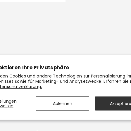
ektieren Ihre Privatsphäre
den Cookies und andere Technologien zur Personalisierung Ih
bnisses sowie für Marketing- und Analysezwecke. Erfahren Sie
tenschutzerklärung.
Kostenloser Versand
tellungen
Ablehnen
Akzeptier
Für Einkäufe über 40 EUR
walten