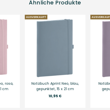
Ähnliche Produkte
AUSVERKAUFT
AUSVERKAUF
o, rosa,
Notizbuch Aprint Neo, blau,
Notizbu
21 cm
gepunktet, 15 x 21 cm
gepu
Normaler
10,95 €
Preis