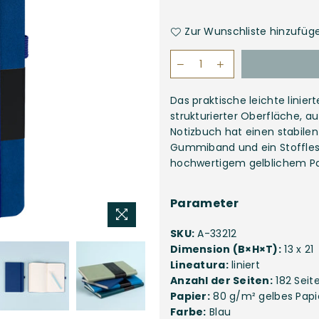
Zur Wunschliste hinzufüg
Das praktische leichte linier
strukturierter Oberfläche, a
Notizbuch hat einen stabilen
Gummiband und ein Stoffles
hochwertigem gelblichem Pa
Parameter
SKU:
A-33212
Dimension (B×H×T):
13 x 21
Lineatura:
liniert
Anzahl der Seiten:
182 Seit
Papier:
80 g/m² gelbes Papi
Farbe:
Blau