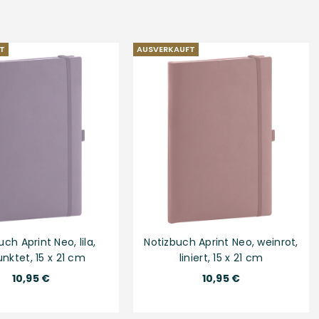
T
AUSVERKAUFT
ch Aprint Neo, lila,
Notizbuch Aprint Neo, weinrot,
nktet, 15 x 21 cm
liniert, 15 x 21 cm
Normaler
Normaler
10,95 €
10,95 €
Preis
Preis