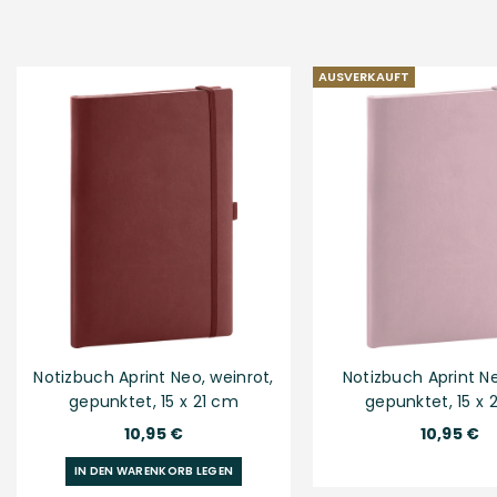
AUSVERKAUFT
Notizbuch Aprint Neo, weinrot,
Notizbuch Aprint Ne
gepunktet, 15 x 21 cm
gepunktet, 15 x 
Normaler
Normaler
10,95 €
10,95 €
Preis
Preis
IN DEN WARENKORB LEGEN