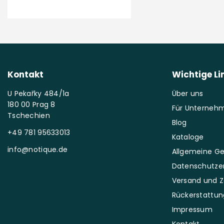
Kontakt
Wichtige Li
U Pekařky 484/1a
Über uns
180 00 Prag 8
Für Unterneh
Tschechien
Blog
+49 781 95633013
Kataloge
info@notique.de
Allgemeine G
Datenschutzer
Versand und 
Rückerstattung
Impressum