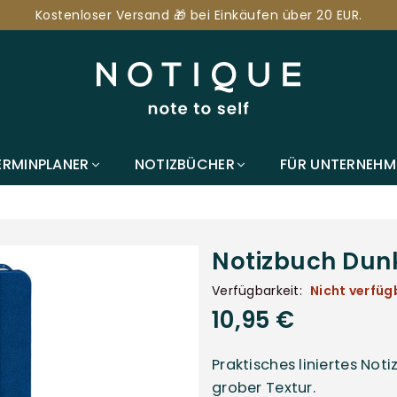
Kostenloser Versand 🎁 bei Einkäufen über 20 EUR.
NOTIQUE.DE
ERMINPLANER
NOTIZBÜCHER
FÜR UNTERNEHM
Notizbuch Dunke
Verfügbarkeit:
Nicht verfüg
10,95 €
Normaler
Preis
Praktisches liniertes No
grober Textur.