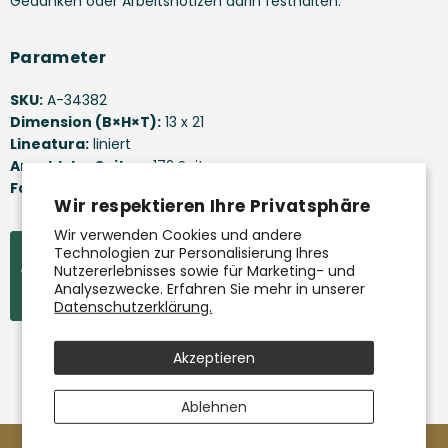
Gedanken oder Arbeitsnotizen darin festhalten.
Parameter
SKU:
A-34382
Dimension (B×H×T):
13 x 21
Lineatura:
liniert
Anzahl der Seiten:
172 Seiten
Farbe:
Beige
Wir respektieren Ihre Privatsphäre
Wir verwenden Cookies und andere
Technologien zur Personalisierung Ihres
Die Herstellung dieses Produkts unterliegt der
Nutzererlebnisses sowie für Marketing- und
FSC-Zertifizierung. Lizenznummer N004425.
Analysezwecke. Erfahren Sie mehr in unserer
Datenschutzerklärung.
Akzeptieren
Ablehnen