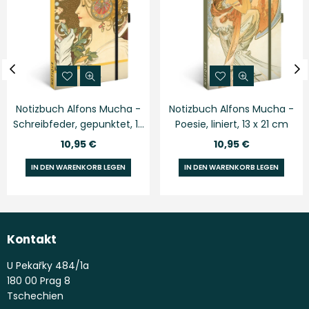
Notizbuch Alfons Mucha -
Notizbuch Alfons Mucha -
Schreibfeder, gepunktet, 13
Poesie, liniert, 13 x 21 cm
x 21 cm
Normaler
Normaler
10,95 €
10,95 €
Preis
Preis
IN DEN WARENKORB LEGEN
IN DEN WARENKORB LEGEN
Kontakt
U Pekařky 484/1a
180 00 Prag 8
Tschechien